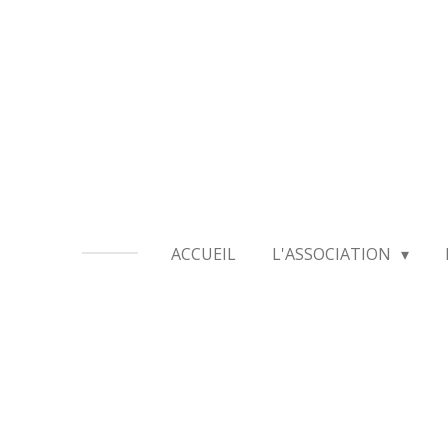
Passer
au
contenu
principal
ACCUEIL
L'ASSOCIATION