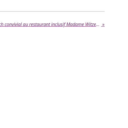
03/06/2026: Kaffeklatsch convivial au restaurant inclusif Madame Witzeg – Belvaux
»