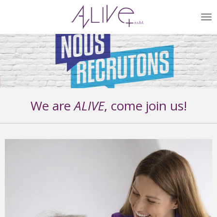
Passer
au
contenu
principal
We are
ALIVE
, come join us!