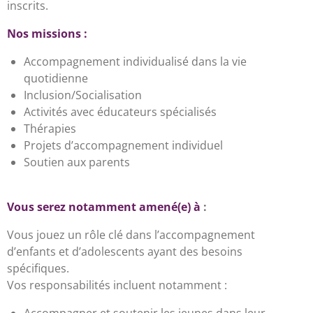
inscrits.
Nos missions :
Accompagnement individualis
é
dans la vie
quotidienne
Inclusion/Socialisation
Activit
é
s avec
é
ducateurs sp
é
cialis
é
s
Th
é
rapies
Projets d
’
accompagnement individuel
Soutien aux parents
Vous serez notamment amené(e) à
:
Vous jouez un rôle clé dans l’accompagnement
d’enfants et d’adolescents ayant des besoins
spécifiques.
Vos responsabilités incluent notamment :